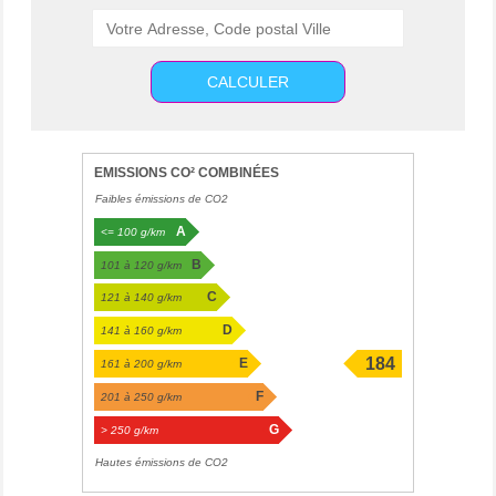
CALCULER
EMISSIONS CO² COMBINÉES
Faibles émissions de CO2
A
<= 100 g/km
B
101 à 120 g/km
C
121 à 140 g/km
D
141 à 160 g/km
184
E
161 à 200 g/km
g/km
F
201 à 250 g/km
G
> 250 g/km
Hautes émissions de CO2