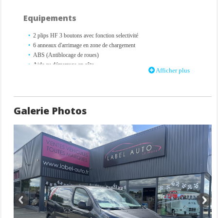
Equipements
2 plips HF 3 boutons avec fonction selectivité
6 anneaux d'arrimage en zone de chargement
ABS (Antiblocage de roues)
Aide au démarrage en côte
Afficher plus
Aide au stationnement arrière
Airbag frontaux conducteur et passager
Antipatinage (ASR)
Assistance au freinage d'urgence
Galerie Photos
Baguettes latérales noires teintées masse
Boitier télématique (appel d'urgence et d'assistance géolocalisés +
offres de services connectés)
Boucliers AV AR teintés masse noire
Climatisation manuelle
Cloison pleine tolée de séparation
Combiné numérique LCD noir et blanc
Commandes au volant du système audio et du régulateur-limiteur de
vitesse
Contrôle de trajectoire ESP
Coques de rétroviseurs extérieurs teintées noires dans la masse