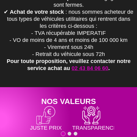
sont fermes.
✔
Achat de votre stock
: nous sommes acheteur de
tous types de véhicules utilitaires qui rentrent dans
les critères ci-dessous :
- TVA récupérable IMPERATIF
- VO de moins de 4 ans et moins de 100 000 km
- Virement sous 24h
- Retrait du véhicule sous 72h
Pour toute proposition, veuillez contacter notre
service achat au
02 43 84 06 60
.
NOS VALEURS
JUSTE PRIX
TRANSPARENCE
FIA
1
2
3