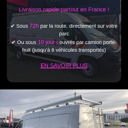
Livraison rapide
partout en France
!
72h
✔ Sous
par la route, directement sur votre
parc
10 jours
✔ Ou sous
ouvrés par camion porte-
huit (jusqu’à 8 véhicules transportés)
EN SAVOIR PLUS