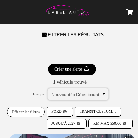
Menu
FILTRER LES RÉSULTATS
Créer une alerte
1
véhicule trouvé
Trier par
Effacer les filtres
FORD
TRANSIT CUSTOM
JUSQU'À 2027
KM MAX 350000