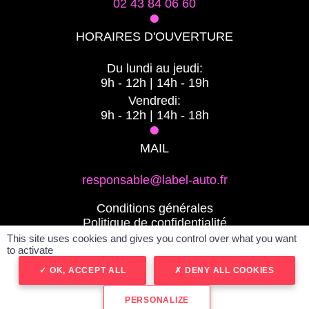
02 43 84 06 60
•
HORAIRES D'OUVERTURE
Du lundi au jeudi:
9h - 12h | 14h - 19h
Vendredi:
9h - 12h | 14h - 18h
•
MAIL
responsable@label-auto.fr
Conditions générales
Politique de confidentialité
Mentions légales
This site uses cookies and gives you control over what you want
to activate
Plan du site
Réalisé par spider-vo
OK, ACCEPT ALL
DENY ALL COOKIES
PERSONALIZE